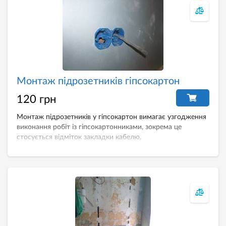
Монтаж підрозетників гіпсокартон
120 грн
Монтаж підрозетників у гіпсокартон вимагає узгодження
виконання робіт із гіпсокартонниками, зокрема це
стосується відміток закладки кабелю.