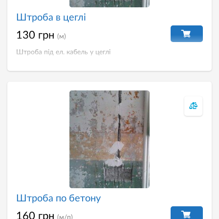
Штроба в цеглі
130 грн
(м)
Штроба під ел. кабель у цеглі
Штроба по бетону
160 грн
(м/п)