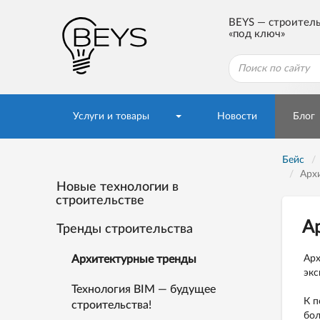
BEYS — строител
«под ключ»
Услуги и товары
Новости
Блог
Бейс
Арх
Новые технологии в
строительстве
Ар
Тренды строительства
Архитектурные тренды
Арх
экс
Технология BIM — будущее
К п
строительства!
бол