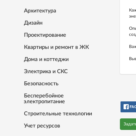
Архитектура
Каж
эне
Дизайн
Опы
Проектирование
соз
Квартиры и ремонт в ЖК
Важ
Дома и коттеджи
Выв
Электрика и СКС
Безопасность
Бесперебойное
электропитание
FA
Строительные технологии
Задат
Учет ресурсов