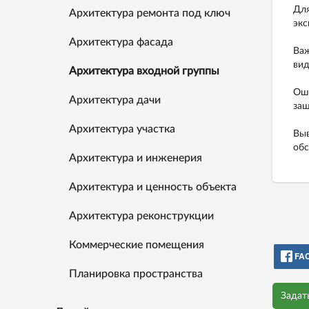
Для
Архитектура ремонта под ключ
экс
Архитектура фасада
Важ
вид
Архитектура входной группы
Оши
Архитектура дачи
защ
Архитектура участка
Выв
обс
Архитектура и инженерия
Архитектура и ценность объекта
Архитектура реконструкции
Коммерческие помещения
FA
Планировка пространства
Задат