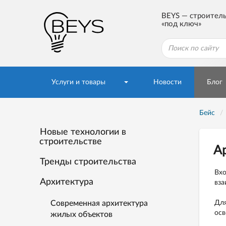
BEYS — строител
«под ключ»
Услуги и товары
Новости
Блог
Бейс
Новые технологии в
строительстве
А
Тренды строительства
Вхо
Архитектура
вза
Современная архитектура
Для
осв
жилых объектов